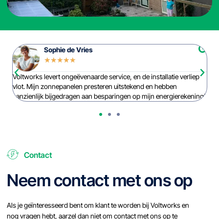
Sophie de Vries
☆
☆
☆
☆
☆
Voltworks levert ongeëvenaarde service, en de installatie verliep
Vo
e
vlot. Mijn zonnepanelen presteren uitstekend en hebben
be
aanzienlijk bijgedragen aan besparingen op mijn energierekening!
pr
Contact
Neem contact met ons op
Als je geïnteresseerd bent om klant te worden bij Voltworks en
nog vragen hebt, aarzel dan niet om contact met ons op te